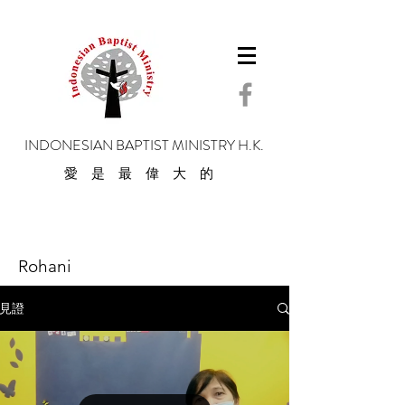
INDONESIAN BAPTIST MINISTRY H.K.
愛是最偉大的
Rohani
見證