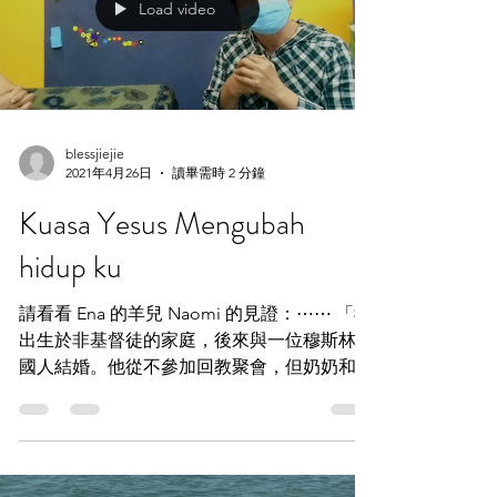
Load video
blessjiejie
2021年4月26日
讀畢需時 2 分鐘
Kuasa Yesus Mengubah
hidup ku
請看看 Ena 的羊兒 Naomi 的見證：⋯⋯ 「我
出生於非基督徒的家庭，後來與一位穆斯林中
國人結婚。他從不參加回教聚會，但奶奶和小
姑經常邀請我出席回教徒的聚會。 我的女兒
入讀基督教學校，所以她會到教會參加主日
學。我是因為女兒奇特的經歷而開始接觸基督
教。...