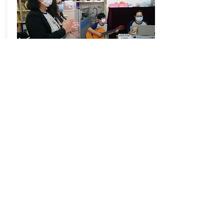
SANTORINI
12.2020
Click here to add your own
content, or connect to data from
your collections.
From:
Lanjut membaca